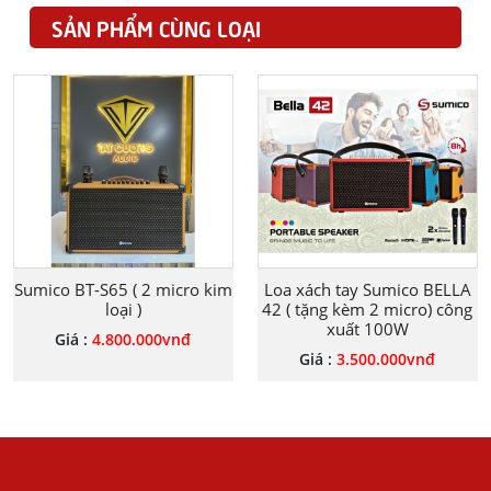
SẢN PHẨM CÙNG LOẠI
Sumico BT-S65 ( 2 micro kim
Loa xách tay Sumico BELLA
loại )
42 ( tặng kèm 2 micro) công
xuất 100W
Giá :
4.800.000
vnđ
Giá :
3.500.000
vnđ