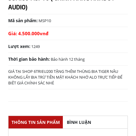
AUDIO)
Mã sản phẩm:
MSP10
Giá: 4.500.000
vnđ
Lượt xem:
1249
Thời gian bảo hành:
Bảo hành 12 tháng
GIÁ TẠI SHOP 6TRIEU200 TẶNG THÊM THÙNG BIA TIGER NÂU
KHÔNG LẤY BIA TRỪ TIỀN MẶT KHÁCH NHỚ ALO TRỰC TIẾP ĐỂ
BIÊT GIÁ CHÍNH SÁC NHÉ
THÔNG TIN SẢN PHẨM
BÌNH LUẬN