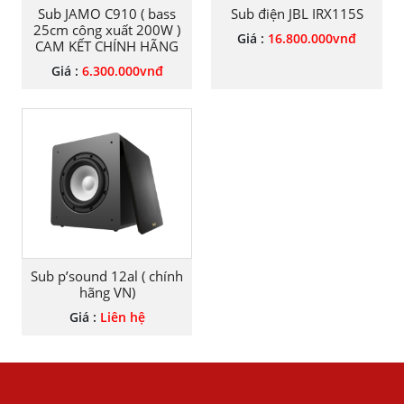
Sub JAMO C910 ( bass
Sub điện JBL IRX115S
25cm công xuất 200W )
Giá :
16.800.000
vnđ
CAM KẾT CHÍNH HÃNG
Giá :
6.300.000
vnđ
Sub p’sound 12al ( chính
hãng VN)
Giá :
Liên hệ