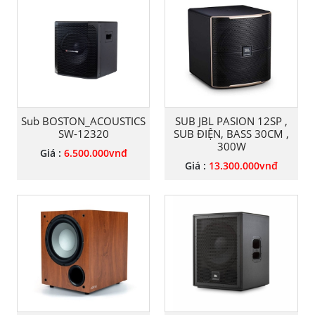
Sub BOSTON_ACOUSTICS
SUB JBL PASION 12SP ,
SW-12320
SUB ĐIỆN, BASS 30CM ,
300W
Giá :
6.500.000
vnđ
Giá :
13.300.000
vnđ