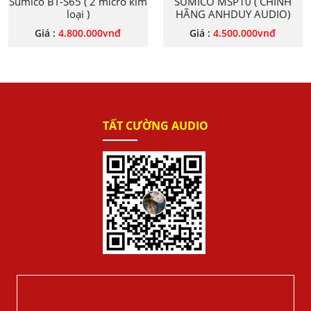
Sumico BT-S65 ( 2 micro kim
SUMICO MSP10 ( CHÍNH
loại )
HÃNG ANHDUY AUDIO)
Giá :
4.800.000
vnđ
Giá :
4.500.000
vnđ
TẤT CƯỜNG AUDIO