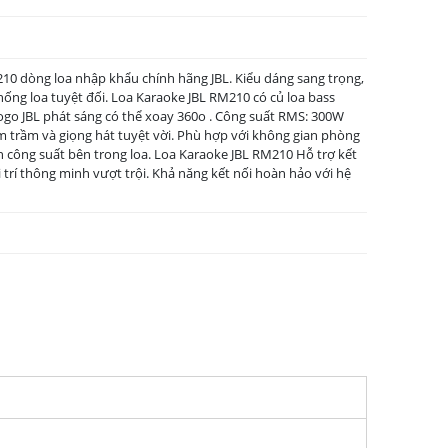
10 dòng loa nhập khẩu chính hãng JBL. Kiểu dáng sang trọng,
thống loa tuyệt đối. Loa Karaoke JBL RM210 có củ loa bass
ogo JBL phát sáng có thể xoay 360o . Công suất RMS: 300W
m trầm và giọng hát tuyệt vời. Phù hợp với không gian phòng
ch công suất bên trong loa. Loa Karaoke JBL RM210 Hỗ trợ kết
 trí thông minh vượt trội. Khả năng kết nối hoàn hảo với hệ