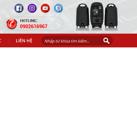
0902616967
C
LIÊN HỆ